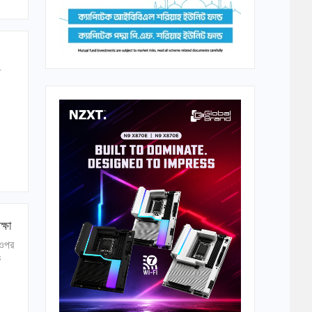
ত
্ষা
 ওপর
ক