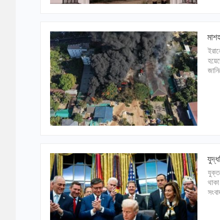
মাশহ
ইরান
হয়েছ
জানি
যুদ্
যুক্
থাকা
সংবা