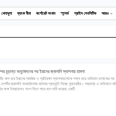
খেলাধুলা
ব্যাংক বীমা
কর্পোরেট সংবাদ
স্পন্সর্ড
প্রাইস সেনসিটিভ
আরও
ম্পের চূড়ান্ত অনুমোদনের পর ইরানের জ্বালানি স্থাপনায় হামলা
াঁচ মাস ধরে ইরানের সামরিক ও প্রতিরক্ষা স্থাপনাগুলোকে লক্ষ্য করে অভিযান চালানোর পর
 দেশটির জ্বালানি অবকাঠামোয় হামলার প্রস্তুতি নিচ্ছে যুক্তরাষ্ট্র। সম্ভাব্য এ অভিযানে মার্
নীর সঙ্গে ইসরায়েলও অংশ নিতে পারে বলে দাবি করেছে একটি…