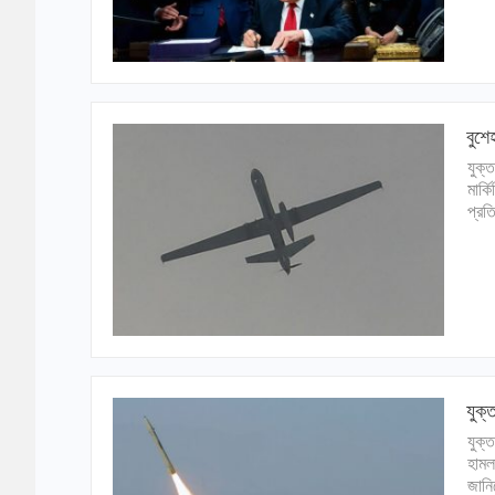
বুশে
যুক্
মার্
প্রত
যুক্
যুক্
হামল
জানি