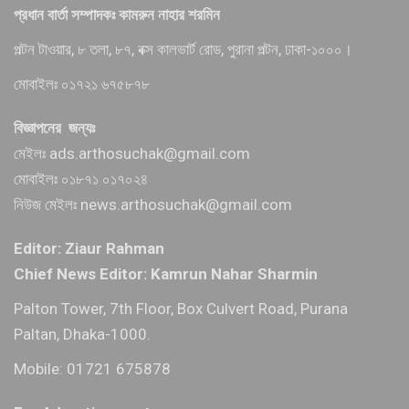
প্রধান বার্তা সম্পাদকঃ কামরুন নাহার শরমিন
পল্টন টাওয়ার, ৮ তলা, ৮৭, বক্স কালভার্ট রোড, পুরানা পল্টন, ঢাকা-১০০০।
মোবাইলঃ ০১৭২১ ৬৭৫৮৭৮
বিজ্ঞাপনের জন্যঃ
মেইলঃ ads.arthosuchak@gmail.com
মোবাইলঃ ০১৮৭১ ০১৭০২৪
নিউজ মেইলঃ news.arthosuchak@gmail.com
Editor: Ziaur Rahman
Chief News Editor: Kamrun Nahar Sharmin
Palton Tower, 7th Floor, Box Culvert Road, Purana
Paltan, Dhaka-1000.
Mobile: 01721 675878