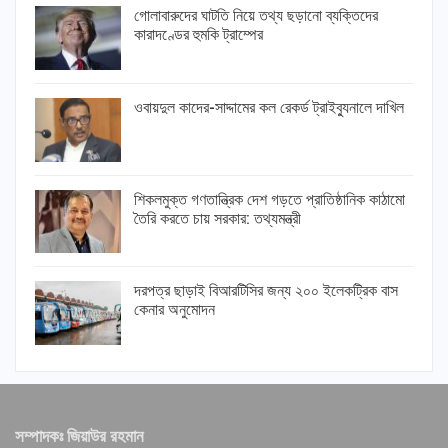
গোলাবারুদের ঘাটতি নিয়ে তথ্য ছড়ানো ব্যক্তিদের
কারাদণ্ডের হুমকি ট্রাম্পের
ওবায়দুল কাদের-সাদ্দামের কল রেকর্ড ট্রাইব্যুনালে দাখিল
শিকলমুক্ত গণতান্ত্রিক দেশ গড়তে প্রাতিষ্ঠানিক কাঠামো
তৈরি করতে চায় সরকার: তথ্যমন্ত্রী
দরপত্র ছাড়াই বিআরটিসির জন্য ২০০ ইলেকট্রিক বাস
কেনার অনুমোদন
সম্পাদকঃ জিয়াউর রহমান