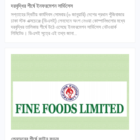
দরবৃদ্ধির শীর্ষে ইনফরমেশন সার্ভিসেস
সপ্তাহের দ্বিতীয় কার্যদিবস সোমবার (৬ জানুয়ারি) দেশের প্রধান পুঁজিবাজার
ঢাকা স্টক এক্সচেঞ্জে (ডিএসই) লেনদেনে অংশ নেওয়া কোম্পানিগুলোর মধ্যে
দরবৃদ্ধির তালিকায় শীর্ষে উঠে এসেছে ইনফরমেশন সার্ভিসেস নেটওয়ার্ক
লিমিটেড। ডিএসই সূত্রে এই তথ্য জানা…
লেনদেনের শীর্ষে ফাইন ফুডস