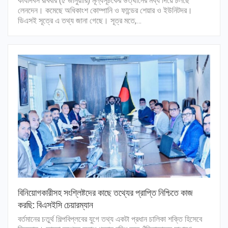
কার্যদিবস রবিবার (৫ জানুয়ারি) মূল্যসূচকের উত্থানের মধ্য দিয়ে চলছে
লেনদেন। কমেছে অধিকাংশ কোম্পানি ও ফান্ডের শেয়ার ও ইউনিটদর।
ডিএসই সূত্রে এ তথ্য জানা গেছে। সূত্র মতে,…
বিনিয়োগকারীসহ সংশ্লিষ্টদের কাছে তথ্যের প্রাপ্তি নিশ্চিতে কাজ
করছি: বিএসইসি চেয়ারম্যান
বর্তমানের চতুর্থ শিল্পবিপ্লবের যুগে তথ্য একটা প্রধান চালিকা শক্তি হিসেবে