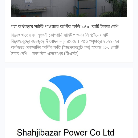
গত অর্থবছরে সামিট পাওয়ারে আর্থিক ক্ষতি ১৫০ কোটি টাকার বেশি
বিদ্যুৎ খাতের বড় মূলধনী কোম্পানি সামিট পাওয়ার লিমিটেডের ৭টি
বিদ্যুৎকেন্দ্রে বছরজুড়ে উৎপাদন বন্ধ রয়েছে। এতে শুধুমাত্র ২০২৪-২৫
অর্থবছরে কোম্পানির আর্থিক ক্ষতি (ইমপেয়ারমেন্ট লস) হয়েছে ১৫০ কোটি
টাকার বেশি। ঢাকা স্টক এক্সচেঞ্জের (ডিএসই)…