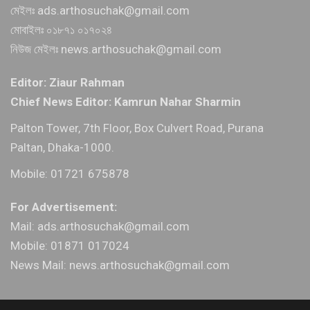
মেইলঃ ads.arthosuchak@gmail.com
মোবাইলঃ ০১৮৭১ ০১৭০২৪
নিউজ মেইলঃ news.arthosuchak@gmail.com
Editor: Ziaur Rahman
Chief News Editor: Kamrun Nahar Sharmin
Palton Tower, 7th Floor, Box Culvert Road, Purana
Paltan, Dhaka-1000.
Mobile: 01721 675878
For Advertisement:
Mail: ads.arthosuchak@gmail.com
Mobile: 01871 017024
News Mail: news.arthosuchak@gmail.com