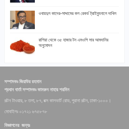
ওবায়দুল কাদের-সাদ্দামের কল রেকর্ড ট্রাইব্যুনালে দাখিল
রাশিয়া থেকে ৩৫ হাজার টন এমওপি সার আমদানির
অনুমোদন
সম্পাদকঃ জিয়াউর রহমান
প্রধান বার্তা সম্পাদকঃ কামরুন নাহার শরমিন
পল্টন টাওয়ার, ৮ তলা, ৮৭, বক্স কালভার্ট রোড, পুরানা পল্টন, ঢাকা-১০০০।
মোবাইলঃ ০১৭২১ ৬৭৫৮৭৮
বিজ্ঞাপনের জন্যঃ