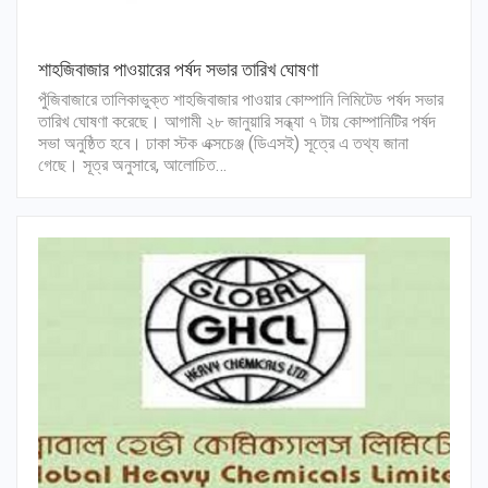
শাহজিবাজার পাওয়ারের পর্ষদ সভার তারিখ ঘোষণা
পুঁজিবাজারে তালিকাভুক্ত শাহজিবাজার পাওয়ার কোম্পানি লিমিটেড পর্ষদ সভার
তারিখ ঘোষণা করেছে। আগামী ২৮ জানুয়ারি সন্ধ্যা ৭ টায় কোম্পানিটির পর্ষদ
সভা অনুষ্ঠিত হবে। ঢাকা স্টক এক্সচেঞ্জ (ডিএসই) সূত্রে এ তথ্য জানা
গেছে। সূত্র অনুসারে, আলোচিত…