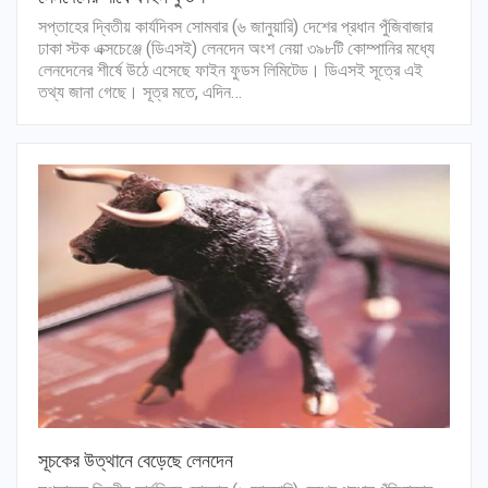
সপ্তাহের দ্বিতীয় কার্যদিবস সোমবার (৬ জানুয়ারি) দেশের প্রধান পুঁজিবাজার
ঢাকা স্টক এক্সচেঞ্জে (ডিএসই) লেনদেন অংশ নেয়া ৩৯৮টি কোম্পানির মধ্যে
লেনদেনের শীর্ষে উঠে এসেছে ফাইন ফুডস লিমিটেড। ডিএসই সূত্রে এই
তথ্য জানা গেছে। সূত্র মতে, এদিন…
সূচকের উত্থানে বেড়েছে লেনদেন