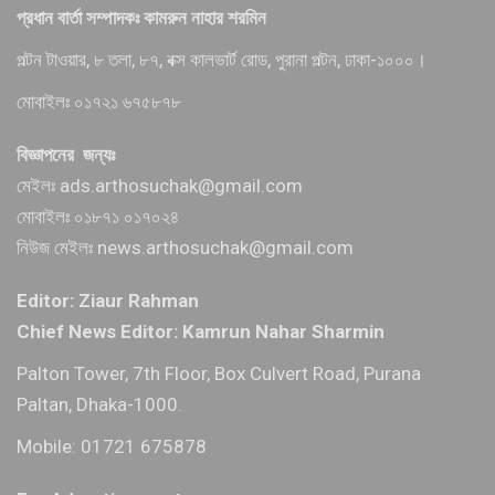
প্রধান বার্তা সম্পাদকঃ কামরুন নাহার শরমিন
পল্টন টাওয়ার, ৮ তলা, ৮৭, বক্স কালভার্ট রোড, পুরানা পল্টন, ঢাকা-১০০০।
মোবাইলঃ ০১৭২১ ৬৭৫৮৭৮
বিজ্ঞাপনের জন্যঃ
মেইলঃ ads.arthosuchak@gmail.com
মোবাইলঃ ০১৮৭১ ০১৭০২৪
নিউজ মেইলঃ news.arthosuchak@gmail.com
Editor: Ziaur Rahman
Chief News Editor: Kamrun Nahar Sharmin
Palton Tower, 7th Floor, Box Culvert Road, Purana
Paltan, Dhaka-1000.
Mobile: 01721 675878