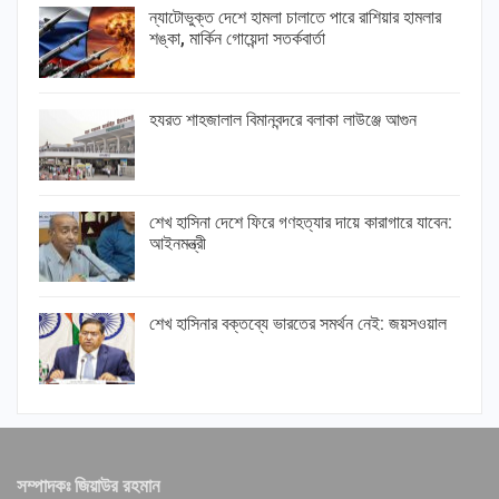
ন্যাটোভুক্ত দেশে হামলা চালাতে পারে রাশিয়ার হামলার
শঙ্কা, মার্কিন গোয়েন্দা সতর্কবার্তা
হযরত শাহজালাল বিমানবন্দরে বলাকা লাউঞ্জে আগুন
শেখ হাসিনা দেশে ফিরে গণহত্যার দায়ে কারাগারে যাবেন:
আইনমন্ত্রী
শেখ হাসিনার বক্তব্যে ভারতের সমর্থন নেই: জয়সওয়াল
সম্পাদকঃ জিয়াউর রহমান