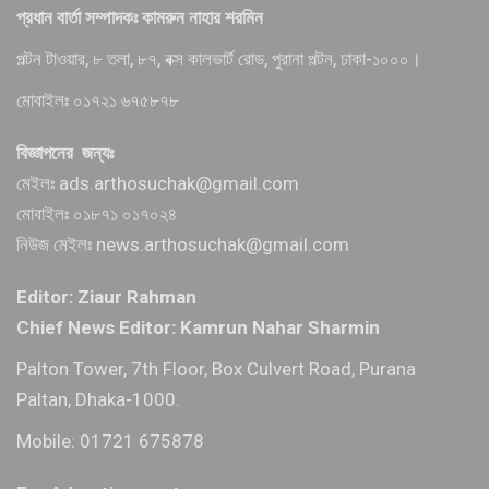
প্রধান বার্তা সম্পাদকঃ কামরুন নাহার শরমিন
পল্টন টাওয়ার, ৮ তলা, ৮৭, বক্স কালভার্ট রোড, পুরানা পল্টন, ঢাকা-১০০০।
মোবাইলঃ ০১৭২১ ৬৭৫৮৭৮
বিজ্ঞাপনের জন্যঃ
মেইলঃ ads.arthosuchak@gmail.com
মোবাইলঃ ০১৮৭১ ০১৭০২৪
নিউজ মেইলঃ news.arthosuchak@gmail.com
Editor: Ziaur Rahman
Chief News Editor: Kamrun Nahar Sharmin
Palton Tower, 7th Floor, Box Culvert Road, Purana
Paltan, Dhaka-1000.
Mobile: 01721 675878