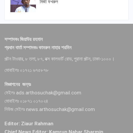
মির্জা ফখরুল
সম্পাদকঃ জিয়াউর রহমান
প্রধান বার্তা সম্পাদকঃ কামরুন নাহার শরমিন
পল্টন টাওয়ার, ৮ তলা, ৮৭, বক্স কালভার্ট রোড, পুরানা পল্টন, ঢাকা-১০০০।
মোবাইলঃ ০১৭২১ ৬৭৫৮৭৮
বিজ্ঞাপনের জন্যঃ
মেইলঃ ads.arthosuchak@gmail.com
মোবাইলঃ ০১৮৭১ ০১৭০২৪
নিউজ মেইলঃ news.arthosuchak@gmail.com
Editor: Ziaur Rahman
Chief News Editor: Kamrun Nahar Sharmin