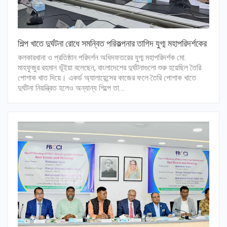
শিল্প খাতে দুর্ঘটনা রোধে সমন্বিত পরিকল্পনার তাগিদ যুগ্ম মহাপরিদর্শকের
কলকারখানা ও প্রতিষ্ঠান পরিদর্শন অধিদফতরের যুগ্ম মহাপরিদর্শক মো.
মাহফুজুর রহমান ভূঁইয়া বলেছেন, বাংলাদেশের দুর্ঘটনাগুলো শুরু হয়েছিল তৈরি
পোশাক খাত দিয়ে। একর্ড অ্যালায়েন্সের কাজের ফলে তৈরি পোশাক খাতে
দুর্ঘটনা নিয়ন্ত্রিত হলেও অন্যান্য শিল্পে তা…