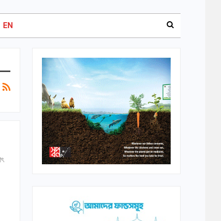
EN
াৎ