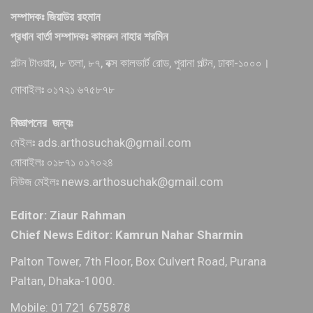
সম্পাদকঃ জিয়াউর রহমান
প্রধান বার্তা সম্পাদকঃ কামরুন নাহার শরমিন
পল্টন টাওয়ার, ৮ তলা, ৮৭, বক্স কালভার্ট রোড, পুরানা পল্টন, ঢাকা-১০০০।
মোবাইলঃ ০১৭২১ ৬৭৫৮৭৮
বিজ্ঞাপনের জন্যঃ
মেইলঃ ads.arthosuchak@gmail.com
মোবাইলঃ ০১৮৭১ ০১৭০২৪
নিউজ মেইলঃ news.arthosuchak@gmail.com
Editor: Ziaur Rahman
Chief News Editor: Kamrun Nahar Sharmin
Palton Tower, 7th Floor, Box Culvert Road, Purana
Paltan, Dhaka-1000.
Mobile: 01721 675878