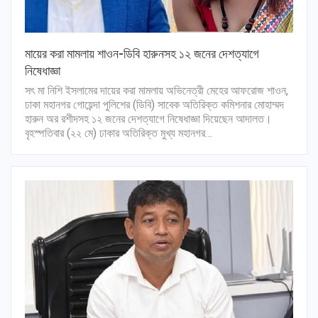
মায়ের করা মামলায় শাওন-ডিবি হারুনসহ ১২ জনের দেশত্যাগে
নিষেধাজ্ঞা
সৎ মা নিশি ইসলামের দায়ের করা মামলায় অভিনেত্রী মেহের আফরোজ শাওন,
ঢাকা মহানগর গোয়েন্দা পুলিশের (ডিবি) সাবেক অতিরিক্ত কমিশনার মোহাম্মদ
হারুন অর রশীদসহ ১২ জনের দেশত্যাগে নিষেধাজ্ঞা দিয়েছেন আদালত।
বৃহস্পতিবার (২২ মে) ঢাকার অতিরিক্ত মুখ্য মহানগর…