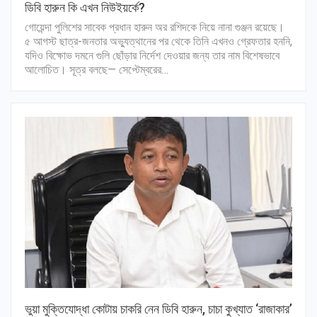
ডিবি হারুন কি এখন নিউইয়র্কে?
গোয়েন্দা পুলিশের সাবেক প্রধান হারুন অর রশিদকে নিয়ে নানা গুঞ্জন রয়েছে।
৫ আগস্ট ছাত্র-জনতার অভ্যুত্থানের পর থেকে তিনি এখনও গ্রেফতার হননি,
যদিও বিক্ষোভ দমনে গুলি ছোঁড়ার নির্দেশ দেওয়ার জন্য তার নাম বিশেষভাবে
আলোচিত। সূত্র বলছে— সেপ্টেম্বরের…
ভুয়া মুক্তিযোদ্ধা কোটায় চাকরি নেন ডিবি হারুন, চাচা কুখ্যাত ‘রাজাকার’