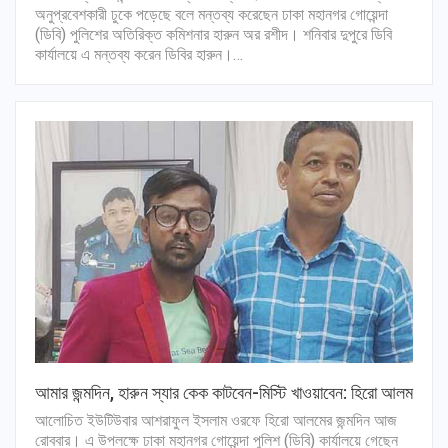
অনুপ্রবেশকারী ঢুকে পড়েছে বলে মন্তব্য করেছেন ঢাকা মহানগর গোয়েন্দা
(ডিবি) পুলিশের অতিরিক্ত কমিশনার হারুন অর রশীদ। শনিবার দুপুরে ডিবি
কার্যালয়ে এ মন্তব্য করেন ডিবির হারুন।…
আমার জন্মদিন, হারুন স্যার কেক কাটবেন-মিস্টি খাওয়াবেন: হিরো আলম
আলোচিত ইউটিউবার আশরাফুল ইসলাম ওরফে হিরো আলমের জন্মদিন আজ
রোববার। এ উপলক্ষে ঢাকা মহানগর গোয়েন্দা পুলিশ (ডিবি) কার্যালয়ে গেছেন