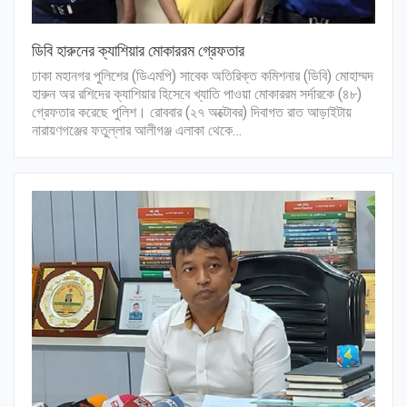
ডিবি হারুনের ক্যাশিয়ার মোকাররম গ্রেফতার
ঢাকা মহানগর পুলিশের (ডিএমপি) সাবেক অতিরিক্ত কমিশনার (ডিবি) মোহাম্মদ
হারুন অর রশিদের ক্যাশিয়ার হিসেবে খ্যাতি পাওয়া মোকাররম সর্দারকে (৪৮)
গ্রেফতার করেছে পুলিশ। রোববার (২৭ অক্টোবর) দিবাগত রাত আড়াইটায়
নারায়ণগঞ্জের ফতুল্লার আলীগঞ্জ এলাকা থেকে…