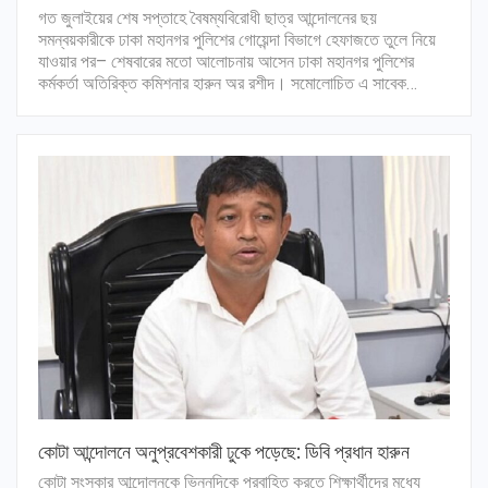
গত জুলাইয়ের শেষ সপ্তাহে বৈষম্যবিরোধী ছাত্র আন্দোলনের ছয়
সমন্বয়কারীকে ঢাকা মহানগর পুলিশের গোয়েন্দা বিভাগে হেফাজতে তুলে নিয়ে
যাওয়ার পর– শেষবারের মতো আলোচনায় আসেন ঢাকা মহানগর পুলিশের
কর্মকর্তা অতিরিক্ত কমিশনার হারুন অর রশীদ। সমোলোচিত এ সাবেক…
কোটা আন্দোলনে অনুপ্রবেশকারী ঢুকে পড়েছে: ডিবি প্রধান হারুন
কোটা সংস্কার আন্দোলনকে ভিন্নদিকে প্রবাহিত করতে শিক্ষার্থীদের মধ্যে