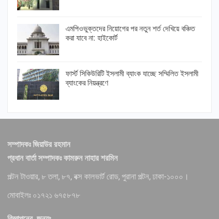
এমপিওভুক্তদের নিয়োগের পর নতুন শর্ত দেখিয়ে বঞ্চিত
করা যাবে না: হাইকোর্ট
ফার্স্ট সিকিউরিটি ইসলামী ব্যাংক যাচ্ছে সম্মিলিত ইসলামী
ব্যাংকের নিয়ন্ত্রণে
সম্পাদকঃ জিয়াউর রহমান
প্রধান বার্তা সম্পাদকঃ কামরুন নাহার শরমিন
পল্টন টাওয়ার, ৮ তলা, ৮৭, বক্স কালভার্ট রোড, পুরানা পল্টন, ঢাকা-১০০০।
মোবাইলঃ ০১৭২১ ৬৭৫৮৭৮
বিজ্ঞাপনের জন্যঃ