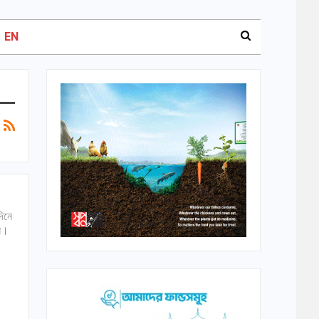
EN
দিনে
েন।