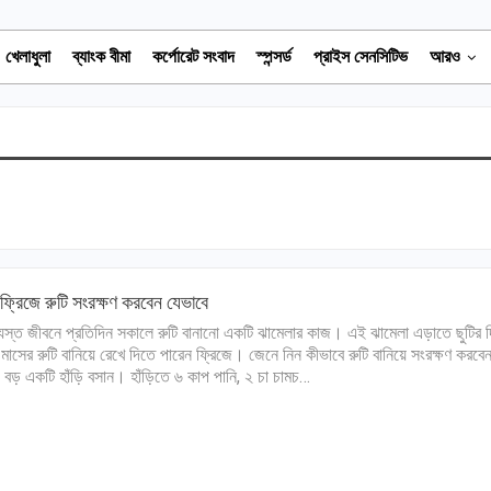
খেলাধুলা
ব্যাংক বীমা
কর্পোরেট সংবাদ
স্পন্সর্ড
প্রাইস সেনসিটিভ
আরও
ফ্রিজে রুটি সংরক্ষণ করবেন যেভাবে
ব্যস্ত জীবনে প্রতিদিন সকালে রুটি বানানো একটি ঝামেলার কাজ। এই ঝামেলা এড়াতে ছুটির 
 মাসের রুটি বানিয়ে রেখে দিতে পারেন ফ্রিজে। জেনে নিন কীভাবে রুটি বানিয়ে সংরক্ষণ করব
য় বড় একটি হাঁড়ি বসান। হাঁড়িতে ৬ কাপ পানি, ২ চা চামচ…