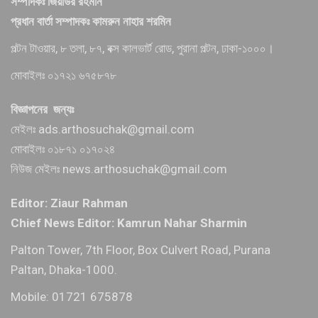
সম্পাদকঃ জিয়াউর রহমান
প্রধান বার্তা সম্পাদকঃ কামরুন নাহার শরমিন
পল্টন টাওয়ার, ৮ তলা, ৮৭, বক্স কালভার্ট রোড, পুরানা পল্টন, ঢাকা-১০০০।
মোবাইলঃ ০১৭২১ ৬৭৫৮৭৮
বিজ্ঞাপনের জন্যঃ
মেইলঃ ads.arthosuchak@gmail.com
মোবাইলঃ ০১৮৭১ ০১৭০২৪
নিউজ মেইলঃ news.arthosuchak@gmail.com
Editor: Ziaur Rahman
Chief News Editor: Kamrun Nahar Sharmin
Palton Tower, 7th Floor, Box Culvert Road, Purana
Paltan, Dhaka-1000.
Mobile: 01721 675878