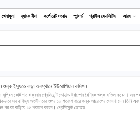
খেলাধুলা
ব্যাংক বীমা
কর্পোরেট সংবাদ
স্পন্সর্ড
প্রাইস সেনসিটিভ
আরও
কিন শুল্ক ইস্যুতে কড়া অবস্থানে ইউরোপিয়ান কমিশন
িন সুপ্রিম কোর্ট গত শুক্রবার প্রেসিডেন্ট ডোনাল্ড ট্রাম্পের বৈশ্বিক শুল্ক বাতিল করেন। এর প
িকভাবে সব বাণিজ্য অংশীদারের ওপর ১০ শতাংশ হারে শুল্ক আরোপের ঘোষণা দেন তিনি এবং
ন পর তা বাড়িয়ে ১৫ শতাংশ করেন। প্রেসিডেন্ট ডোনাল্ড…