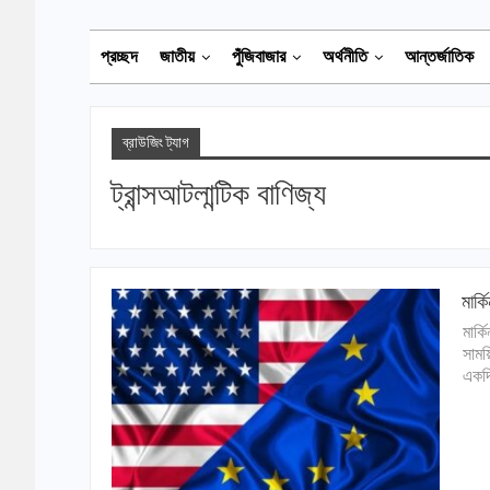
প্রচ্ছদ
জাতীয়
পুঁজিবাজার
অর্থনীতি
আন্তর্জাতিক
ব্রাউজিং ট্যাগ
ট্রান্সআটলান্টিক বাণিজ্য
মার্
মার্ক
সাময়
একদি