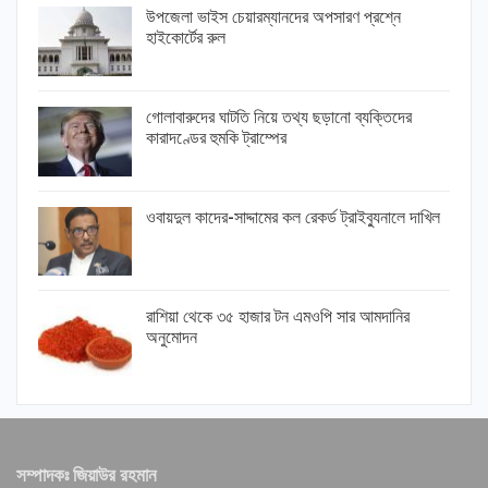
উপজেলা ভাইস চেয়ারম্যানদের অপসারণ প্রশ্নে
হাইকোর্টের রুল
গোলাবারুদের ঘাটতি নিয়ে তথ্য ছড়ানো ব্যক্তিদের
কারাদণ্ডের হুমকি ট্রাম্পের
ওবায়দুল কাদের-সাদ্দামের কল রেকর্ড ট্রাইব্যুনালে দাখিল
রাশিয়া থেকে ৩৫ হাজার টন এমওপি সার আমদানির
অনুমোদন
সম্পাদকঃ জিয়াউর রহমান