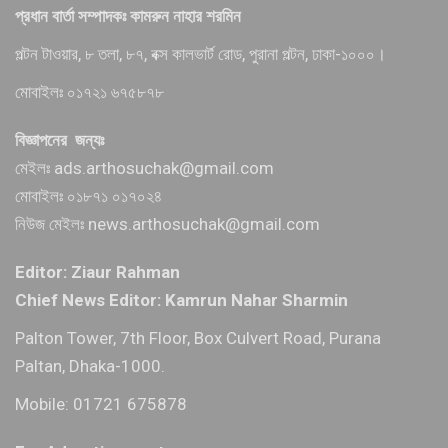
প্রধান বার্তা সম্পাদকঃ কামরুন নাহার শরমিন
পল্টন টাওয়ার, ৮ তলা, ৮৭, বক্স কালভার্ট রোড, পুরানা পল্টন, ঢাকা-১০০০।
মোবাইলঃ ০১৭২১ ৬৭৫৮৭৮
বিজ্ঞাপনের জন্যঃ
মেইলঃ ads.arthosuchak@gmail.com
মোবাইলঃ ০১৮৭১ ০১৭০২৪
নিউজ মেইলঃ news.arthosuchak@gmail.com
Editor: Ziaur Rahman
Chief News Editor: Kamrun Nahar Sharmin
Palton Tower, 7th Floor, Box Culvert Road, Purana
Paltan, Dhaka-1000.
Mobile: 01721 675878