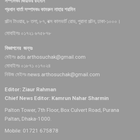
সম্পাদকঃ জিয়াউর রহমান
প্রধান বার্তা সম্পাদকঃ কামরুন নাহার শরমিন
পল্টন টাওয়ার, ৮ তলা, ৮৭, বক্স কালভার্ট রোড, পুরানা পল্টন, ঢাকা-১০০০।
মোবাইলঃ ০১৭২১ ৬৭৫৮৭৮
বিজ্ঞাপনের জন্যঃ
মেইলঃ ads.arthosuchak@gmail.com
মোবাইলঃ ০১৮৭১ ০১৭০২৪
নিউজ মেইলঃ news.arthosuchak@gmail.com
Editor: Ziaur Rahman
Chief News Editor: Kamrun Nahar Sharmin
Palton Tower, 7th Floor, Box Culvert Road, Purana
Paltan, Dhaka-1000.
Mobile: 01721 675878