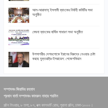
আল-আরাফাহ্ ইসলামী ব্যাংকের নির্বাহী কমিটির সভা
অনুষ্ঠিত
মেঘনা ব্যাংকের বার্ষিক সাধারণ সভা অনুষ্ঠিত
উপসাগরীয় দেশগুলোকে ইরানের বিরুদ্ধে নেওয়ার চেষ্টা
করছে যুক্তরাষ্ট্র-ইসরায়েল: পেজেশকিয়ান
সম্পাদকঃ জিয়াউর রহমান
প্রধান বার্তা সম্পাদকঃ কামরুন নাহার শরমিন
পল্টন টাওয়ার, ৮ তলা, ৮৭, বক্স কালভার্ট রোড, পুরানা পল্টন, ঢাকা-১০০০।