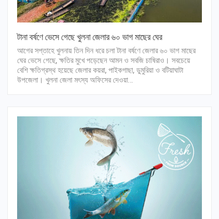
টানা বর্ষণে ভেসে গেছে খুলনা জেলার ৬০ ভাগ মাছের ঘের
আগের সপ্তাহে খুলনায় তিন দিন ধরে চলা টানা বর্ষণে জেলার ৬০ ভাগ মাছের
ঘের ভেসে গেছে, ক্ষতির মুখে পড়েছেন আমন ও সবজি চাষিরাও। সবচেয়ে
বেশি ক্ষতিগ্রস্থ হয়েছে জেলার কয়রা, পাইকগাছা, ডুমুরিয়া ও বটিয়াঘাটা
উপজেলা। খুলনা জেলা মৎস্য অফিসের দেওয়া…