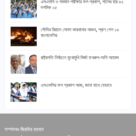
এসএসসি ও সমমান পরীক্ষার ফল প্রকাশ, পাসের হার ৬২
দশমিক ২৫
সৌদির রিয়াদে সোফা কারখানায় আগুন, প্রাণ গেল ১৬
বাংলাদেশির
রাষ্ট্রপতি নির্বাচনে মুখোমুখি মির্জা ফখরুল-অলি আহমদ
এসএসসির ফল প্রকাশ আজ, জানা যাবে যেভাবে
সম্পাদকঃ জিয়াউর রহমান