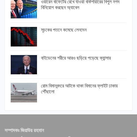
ওয়ারেন বাফেটের রেখে যাওয়া বার্কশায়ারের বিপুল নগদ
বিনিয়োগ করছেন অ্যাবেল
সূচকের পতনে কমেছে লেনদেন
বাইডেনের শরীরে আরও ছড়িয়ে পড়েছে ক্যান্সার
রোম বিমানবন্দরে আটকে থাকা বিমানের ফ্লাইট ঢাকায়
পৌঁছালো
সম্পাদকঃ জিয়াউর রহমান