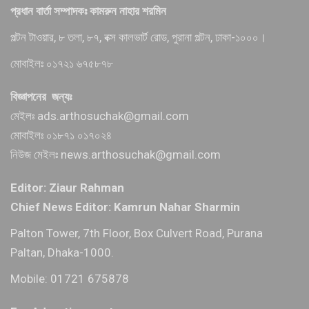
প্রধান বার্তা সম্পাদকঃ কামরুন নাহার শরমিন
পল্টন টাওয়ার, ৮ তলা, ৮৭, বক্স কালভার্ট রোড, পুরানা পল্টন, ঢাকা-১০০০।
মোবাইলঃ ০১৭২১ ৬৭৫৮৭৮
বিজ্ঞাপনের জন্যঃ
মেইলঃ ads.arthosuchak@gmail.com
মোবাইলঃ ০১৮৭১ ০১৭০২৪
নিউজ মেইলঃ news.arthosuchak@gmail.com
Editor: Ziaur Rahman
Chief News Editor: Kamrun Nahar Sharmin
Palton Tower, 7th Floor, Box Culvert Road, Purana
Paltan, Dhaka-1000.
Mobile: 01721 675878