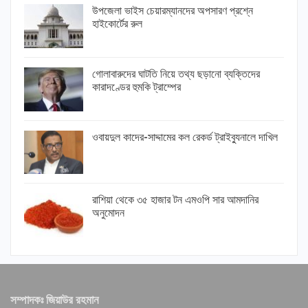
উপজেলা ভাইস চেয়ারম্যানদের অপসারণ প্রশ্নে
হাইকোর্টের রুল
গোলাবারুদের ঘাটতি নিয়ে তথ্য ছড়ানো ব্যক্তিদের
কারাদণ্ডের হুমকি ট্রাম্পের
ওবায়দুল কাদের-সাদ্দামের কল রেকর্ড ট্রাইব্যুনালে দাখিল
রাশিয়া থেকে ৩৫ হাজার টন এমওপি সার আমদানির
অনুমোদন
সম্পাদকঃ জিয়াউর রহমান