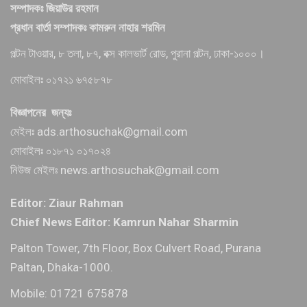
সম্পাদকঃ জিয়াউর রহমান
প্রধান বার্তা সম্পাদকঃ কামরুন নাহার শরমিন
পল্টন টাওয়ার, ৮ তলা, ৮৭, বক্স কালভার্ট রোড, পুরানা পল্টন, ঢাকা-১০০০।
মোবাইলঃ ০১৭২১ ৬৭৫৮৭৮
বিজ্ঞাপনের জন্যঃ
মেইলঃ ads.arthosuchak@gmail.com
মোবাইলঃ ০১৮৭১ ০১৭০২৪
নিউজ মেইলঃ news.arthosuchak@gmail.com
Editor: Ziaur Rahman
Chief News Editor: Kamrun Nahar Sharmin
Palton Tower, 7th Floor, Box Culvert Road, Purana
Paltan, Dhaka-1000.
Mobile: 01721 675878