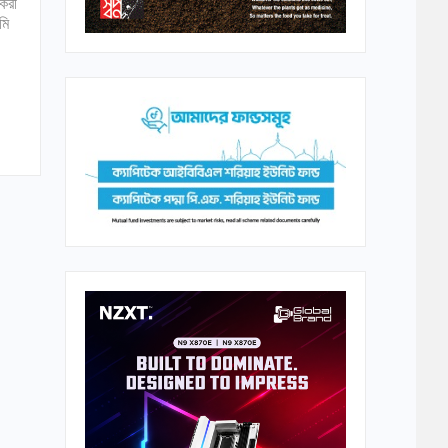
যকরী
মি