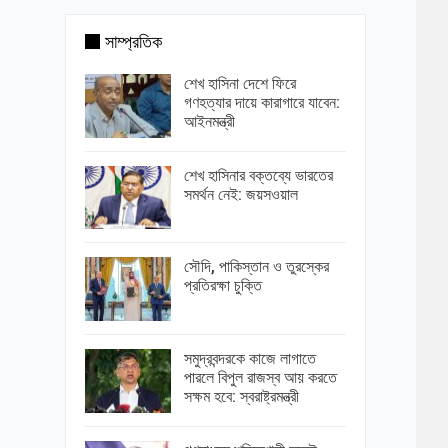
সাম্প্রতিক
শেখ হাসিনা দেশে ফিরে
গণহত্যার দায়ে কারাগারে যাবেন:
আইনমন্ত্রী
শেখ হাসিনার বক্তব্যে ভারতের
সমর্থন নেই: জয়সওয়াল
সৌদি, পাকিস্তান ও তুরস্কের
প্রতিরক্ষা চুক্তি
সমুদ্রবন্দরকে কাজে লাগাতে
পারলে বিপুল রাজস্ব আয় করতে
সক্ষম হবে: স্বরাষ্ট্রমন্ত্রী