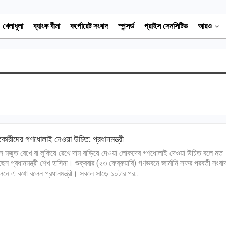
খেলাধুলা
ব্যাংক বীমা
কর্পোরেট সংবাদ
স্পন্সর্ড
প্রাইস সেনসিটিভ
আরও
কারীদের গণধোলাই দেওয়া উচিত: প্রধানমন্ত্রী
স মজুত রেখে বা লুকিয়ে রেখে দাম বাড়িয়ে দেওয়া লোকদের গণধোলাই দেওয়া উচিত বলে মত
ছেন প্রধানমন্ত্রী শেখ হাসিনা। শুক্রবার (২৩ ফেব্রুয়ারি) গণভবনে জার্মানি সফর পরবর্তী সংবা
েলনে এ কথা বলেন প্রধানমন্ত্রী। সকাল সাড়ে ১০টার পর…