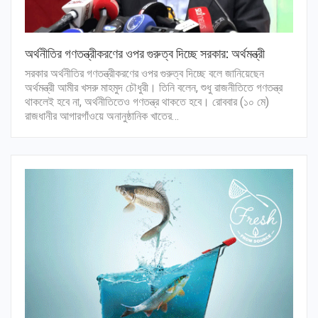
অর্থনীতির গণতন্ত্রীকরণের ওপর গুরুত্ব দিচ্ছে সরকার: অর্থমন্ত্রী
সরকার অর্থনীতির গণতন্ত্রীকরণের ওপর গুরুত্ব দিচ্ছে বলে জানিয়েছেন
অর্থমন্ত্রী আমীর খসরু মাহমুদ চৌধুরী। তিনি বলেন, শুধু রাজনীতিতে গণতন্ত্র
থাকলেই হবে না, অর্থনীতিতেও গণতন্ত্র থাকতে হবে। রোববার (১০ মে)
রাজধানীর আগারগাঁওয়ে অনানুষ্ঠানিক খাতের…