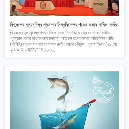
বিদ্যুতের মূল্যবৃদ্ধির প্রস্তাব নিম্নবিত্তের পকেট কাটার শামিল: রুহিন
বিদ্যুতের মূল্যবৃদ্ধির গণশুনানিতে মূলত নিম্নবিত্ত মানুষের পকেট কাটার
প্রস্তাব তোলা হয়েছে বলে মন্তব্য করেছেন বাংলাদেশের কমিউনিস্ট পার্টির
(সিপিবি) সাবেক সাধারণ সম্পাদক রুহিন হোসেন প্রিন্স। বৃহস্পতিবার (২১ মে)
কৃষিবিদ ইনস্টিটিউটে বিদ্যুতের…