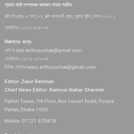
প্রধান বার্তা সম্পাদকঃ কামরুন নাহার শরমিন
পল্টন টাওয়ার, ৮ তলা, ৮৭, বক্স কালভার্ট রোড, পুরানা পল্টন, ঢাকা-১০০০।
মোবাইলঃ ০১৭২১ ৬৭৫৮৭৮
বিজ্ঞাপনের জন্যঃ
মেইলঃ ads.arthosuchak@gmail.com
মোবাইলঃ ০১৮৭১ ০১৭০২৪
নিউজ মেইলঃ news.arthosuchak@gmail.com
Editor: Ziaur Rahman
Chief News Editor: Kamrun Nahar Sharmin
Palton Tower, 7th Floor, Box Culvert Road, Purana
Paltan, Dhaka-1000.
Mobile: 01721 675878