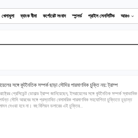
খেলাধুলা
ব্যাংক বীমা
কর্পোরেট সংবাদ
স্পন্সর্ড
প্রাইস সেনসিটিভ
আরও
য়েলের সঙ্গে কূটনৈতিক সম্পর্ক ছাড়া সৌদির পারমাণবিক চুক্তি নয়: ট্রাম্প
রাষ্ট্রের প্রেসিডেন্ট ডোনাল্ড ট্রাম্প জানিয়েছেন, ইসরায়েলের সঙ্গে কূটনৈতিক সম্পর্ক স্বাভাবিক
পর্যন্ত সৌদি আরবের সঙ্গে প্রস্তাবিত বেসামরিক পারমাণবিক সহযোগিতা চুক্তিতে চূড়ান্ত
োদন দেওয়া হবে না। বহু বিলিয়ন ডলারের এই চুক্তির…