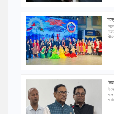
মস্ক
আলোচ
হয়েছ
ঐতি
‘ভার
বিএন
সঙ্গ
সাধা