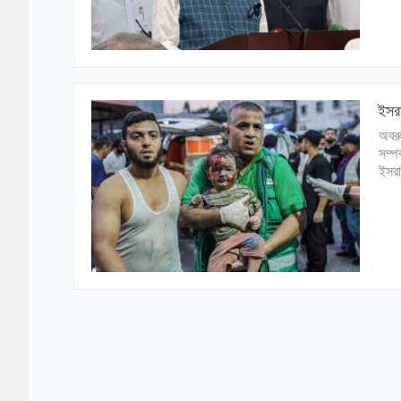
ইসরা
অবরু
সম্প
ইসরা