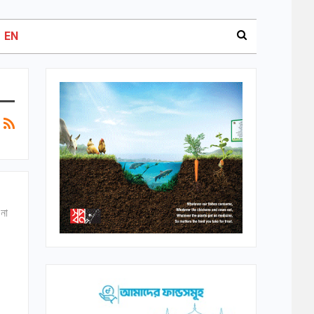
EN
 না