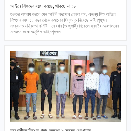
আইনে শিশুদের বয়স কমছে, থাকছে না ১৮
গুরুতর অপরাধ করলে যেন আইনি পদক্ষেপ নেওয়া যায়, এজন্য শিশু আইনে
শিশুদের বয়স ১৮ বছর থেকে কমানোর সিদ্ধান্ত নিয়েছে আইনশৃঙ্খলা
সংক্রান্ত মন্ত্রিসভা কমিটি। রোববার (৩ জুলাই) বিকেলে স্বরাষ্ট্র মন্ত্রণালয়ের
সম্মেলন কক্ষে অনুষ্ঠিত আইনশৃঙ্খলা…
রাজধানীতে কিশোর গ্যাং গ্রুপের ৯ সদস্য গ্রেপ্তার