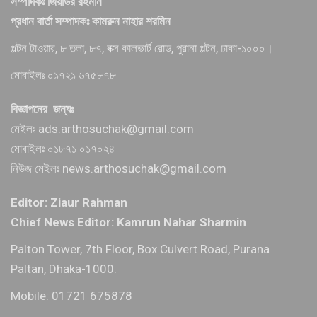
সম্পাদকঃ জিয়াউর রহমান
প্রধান বার্তা সম্পাদকঃ কামরুন নাহার শরমিন
পল্টন টাওয়ার, ৮ তলা, ৮৭, বক্স কালভার্ট রোড, পুরানা পল্টন, ঢাকা-১০০০।
মোবাইলঃ ০১৭২১ ৬৭৫৮৭৮
বিজ্ঞাপনের জন্যঃ
মেইলঃ ads.arthosuchak@gmail.com
মোবাইলঃ ০১৮৭১ ০১৭০২৪
নিউজ মেইলঃ news.arthosuchak@gmail.com
Editor: Ziaur Rahman
Chief News Editor: Kamrun Nahar Sharmin
Palton Tower, 7th Floor, Box Culvert Road, Purana
Paltan, Dhaka-1000.
Mobile: 01721 675878