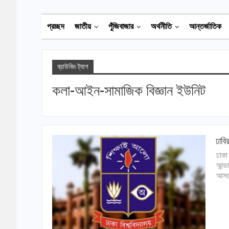
প্রচ্ছদ
জাতীয়
পুঁজিবাজার
অর্থনীতি
আন্তর্জাতিক
ব্রাউজিং ট্যাগ
কলা-আইন-সামাজিক বিজ্ঞান ইউনিট
ঢাবি
ঢাকা
আন্ড
আসনে