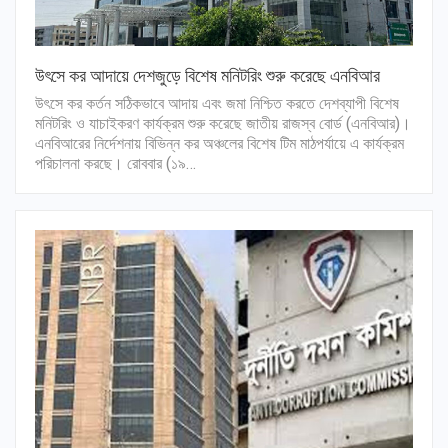
উৎসে কর আদায়ে দেশজুড়ে বিশেষ মনিটরিং শুরু করেছে এনবিআর
উৎসে কর কর্তন সঠিকভাবে আদায় এবং জমা নিশ্চিত করতে দেশব্যাপী বিশেষ
মনিটরিং ও যাচাইকরণ কার্যক্রম শুরু করেছে জাতীয় রাজস্ব বোর্ড (এনবিআর)।
এনবিআরের নির্দেশনায় বিভিন্ন কর অঞ্চলের বিশেষ টিম মাঠপর্যায়ে এ কার্যক্রম
পরিচালনা করছে। রোববার (১৯…