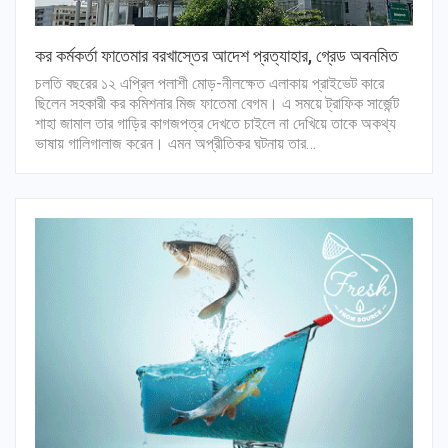
কর কর্মকর্তা ফাতেমার বরখাস্তের আদেশ প্রত্যাহার, গ্রেড অবনমিত
চলতি বছরের ১২ এপ্রিল পলাশী মোড়-নীলক্ষেত এলাকায় প্রাইভেট কারে
ছিলেন সহকারী কর কমিশনার মিজ ফাতেমা বেগম। এ সময়ে ট্রাফিক সার্জেন্ট
শাহা জামাল তার গাড়ির কাগজপত্র দেখতে চাইলে না দেখিয়ে তাকে অকথ্য
ভাষায় গালিগালাজ করেন। এমন অপ্রীতিকর ঘটনায় তার…