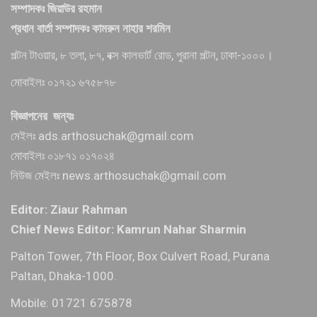
সম্পাদকঃ জিয়াউর রহমান
প্রধান বার্তা সম্পাদকঃ কামরুন নাহার শরমিন
পল্টন টাওয়ার, ৮ তলা, ৮৭, বক্স কালভার্ট রোড, পুরানা পল্টন, ঢাকা-১০০০।
মোবাইলঃ ০১৭২১ ৬৭৫৮৭৮
বিজ্ঞাপনের জন্যঃ
মেইলঃ ads.arthosuchak@gmail.com
মোবাইলঃ ০১৮৭১ ০১৭০২৪
নিউজ মেইলঃ news.arthosuchak@gmail.com
Editor: Ziaur Rahman
Chief News Editor: Kamrun Nahar Sharmin
Palton Tower, 7th Floor, Box Culvert Road, Purana
Paltan, Dhaka-1000.
Mobile: 01721 675878