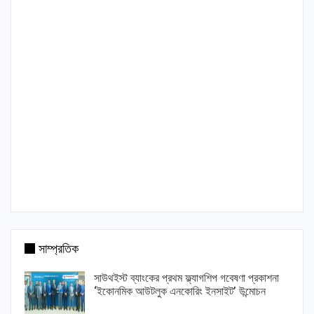
সাম্প্রতিক
সাউথইস্ট ব্যাংকের প্রথম ফ্ল্যাগশিপ গবেষণা প্রকাশনা
‘ইকোনমিক আউটলুক এনকোরিং ইনসাইট’ উন্মোচন