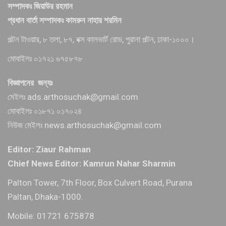
সম্পাদকঃ জিয়াউর রহমান
প্রধান বার্তা সম্পাদকঃ কামরুন নাহার শরমিন
পল্টন টাওয়ার, ৮ তলা, ৮৭, বক্স কালভার্ট রোড, পুরানা পল্টন, ঢাকা-১০০০।
মোবাইলঃ ০১৭২১ ৬৭৫৮৭৮
বিজ্ঞাপনের জন্যঃ
মেইলঃ ads.arthosuchak@gmail.com
মোবাইলঃ ০১৮৭১ ০১৭০২৪
নিউজ মেইলঃ news.arthosuchak@gmail.com
Editor: Ziaur Rahman
Chief News Editor: Kamrun Nahar Sharmin
Palton Tower, 7th Floor, Box Culvert Road, Purana
Paltan, Dhaka-1000.
Mobile: 01721 675878