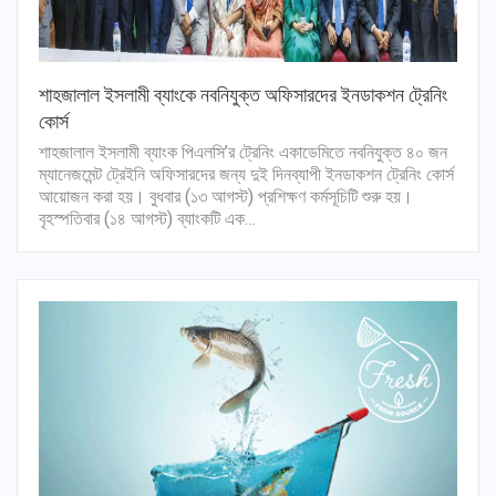
শাহজালাল ইসলামী ব্যাংকে নবনিযুক্ত অফিসারদের ইনডাকশন ট্রেনিং
কোর্স
শাহজালাল ইসলামী ব্যাংক পিএলসি’র ট্রেনিং একাডেমিতে নবনিযুক্ত ৪০ জন
ম্যানেজমেন্ট ট্রেইনি অফিসারদের জন্য দুই দিনব্যাপী ইনডাকশন ট্রেনিং কোর্স
আয়োজন করা হয়। বুধবার (১৩ আগস্ট) প্রশিক্ষণ কর্মসূচিটি শুরু হয়।
বৃহস্পতিবার (১৪ আগস্ট) ব্যাংকটি এক…