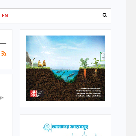
EN
 টস