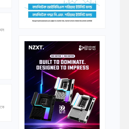
রথম
াকে