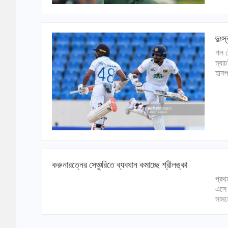
দুঃস
গল ট
ম্যা
হাসপ
করুনারত্নের সেঞ্চুরিতে ব্যবধান কমাচ্ছে শ্রীলঙ্কা
প্রথ
এসে 
সামন