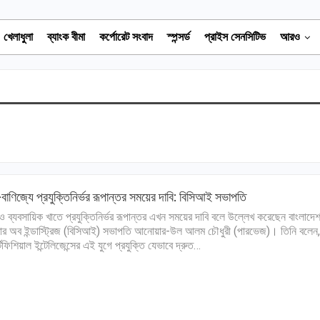
খেলাধুলা
ব্যাংক বীমা
কর্পোরেট সংবাদ
স্পন্সর্ড
প্রাইস সেনসিটিভ
আরও
প-বাণিজ্যে প্রযুক্তিনির্ভর রূপান্তর সময়ের দাবি: বিসিআই সভাপতি
প ও ব্যবসায়িক খাতে প্রযুক্তিনির্ভর রূপান্তর এখন সময়ের দাবি বলে উল্লেখ করেছেন বাংলাদে
বার অব ইন্ডাস্ট্রিজ (বিসিআই) সভাপতি আনোয়ার-উল আলম চৌধুরী (পারভেজ)। তিনি বলেন,
টিফিশিয়াল ইন্টেলিজেন্সের এই যুগে প্রযুক্তি যেভাবে দ্রুত…