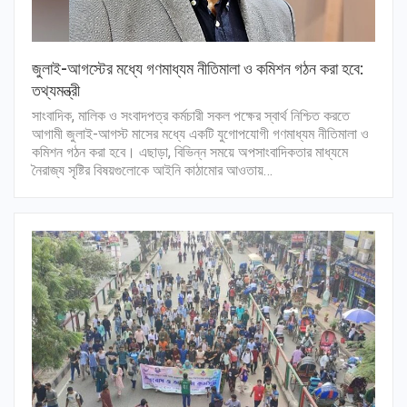
জুলাই-আগস্টের মধ্যে গণমাধ্যম নীতিমালা ও কমিশন গঠন করা হবে:
তথ্যমন্ত্রী
সাংবাদিক, মালিক ও সংবাদপত্র কর্মচারী সকল পক্ষের স্বার্থ নিশ্চিত করতে
আগামী জুলাই-আগস্ট মাসের মধ্যে একটি যুগোপযোগী গণমাধ্যম নীতিমালা ও
কমিশন গঠন করা হবে। এছাড়া, বিভিন্ন সময়ে অপসাংবাদিকতার মাধ্যমে
নৈরাজ্য সৃষ্টির বিষয়গুলোকে আইনি কাঠামোর আওতায়…