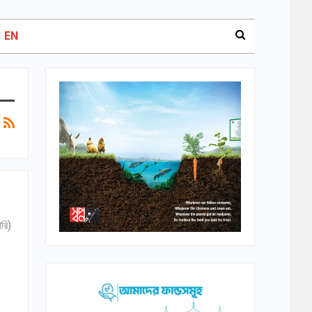
EN
রি)