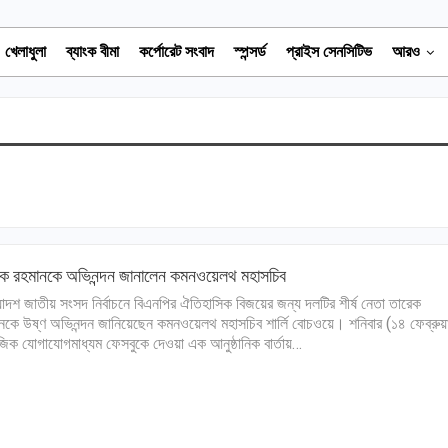
খেলাধুলা
ব্যাংক বীমা
কর্পোরেট সংবাদ
স্পন্সর্ড
প্রাইস সেনসিটিভ
আরও
ক রহমানকে অভিনন্দন জানালেন কমনওয়েলথ মহাসচিব
়োদশ জাতীয় সংসদ নির্বাচনে বিএনপির ঐতিহাসিক বিজয়ের জন্য দলটির শীর্ষ নেতা তারেক
নকে উষ্ণ অভিনন্দন জানিয়েছেন কমনওয়েলথ মহাসচিব শার্লি বোচওয়ে। শনিবার (১৪ ফেব্রুয়া
জিক যোগাযোগমাধ্যম ফেসবুকে দেওয়া এক আনুষ্ঠানিক বার্তায়…