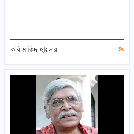
কবি মাকিদ হায়দার