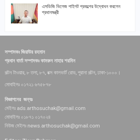
এসডিজি ভিলেজ পাইলট প্রকল্পের উদ্বোধন করলেন
প্রধানমন্ত্রী
সম্পাদকঃ জিয়াউর রহমান
প্রধান বার্তা সম্পাদকঃ কামরুন নাহার শরমিন
পল্টন টাওয়ার, ৮ তলা, ৮৭, বক্স কালভার্ট রোড, পুরানা পল্টন, ঢাকা-১০০০।
মোবাইলঃ ০১৭২১ ৬৭৫৮৭৮
বিজ্ঞাপনের জন্যঃ
মেইলঃ ads.arthosuchak@gmail.com
মোবাইলঃ ০১৮৭১ ০১৭০২৪
নিউজ মেইলঃ news.arthosuchak@gmail.com