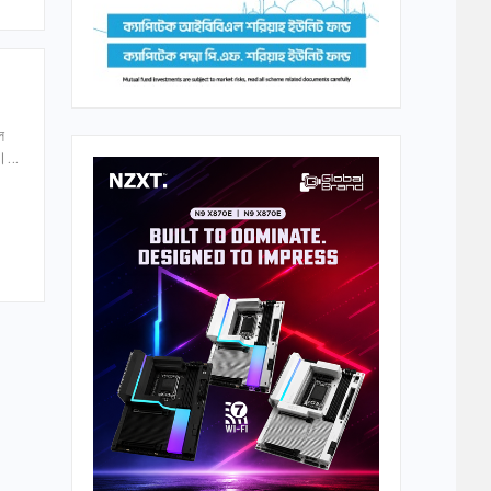
ল
ে।…