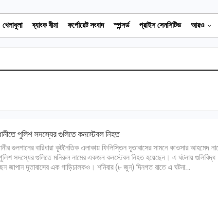
খেলাধুলা
ব্যাংক বীমা
কর্পোরেট সংবাদ
স্পন্সর্ড
প্রাইস সেনসিটিভ
আরও
ানীতে পুলিশ সদস্যের গুলিতে কনস্টেবল নিহত
ানীর গুলশানের বারিধারা কূটনৈতিক এলাকায় ফিলিস্তিন দূতাবাসের সামনে কাওসার আহমেদ না
ুলিশ সদস্যের গুলিতে মনিরুল নামের একজন কনস্টেবল নিহত হয়েছেন। এ ঘটনায় গুলিবিদ্ধ
েন জাপান দূতাবাসের এক গাড়িচালকও। শনিবার (৮ জুন) দিনগত রাতে এ ঘটনা…