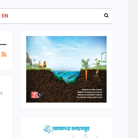
EN
মে