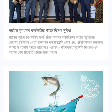
প্রাইম ব্যাংকের কার্ডধারীরা পাচ্ছে বিশেষ সুবিধা
প্রাইম ব্যাংক পিএলসি'র কার্ডধারীরা কনকর্ড আর্কিটেক্টস অ্যান্ড ইন্টেরিয়র
ডেকোর লিমিটেড থেকে ডিজাইন কনসালটেন্সি সেবা এবং এক্সিকিউশনে চমৎকার
অফার উপভোগ করতে পারবেন। এছাড়াও পরিবারসহ ফ্যান্টাসি কিংডম এবং
ফয়েজ লেক রিসোর্টে থাকার জন্য পাবেন…