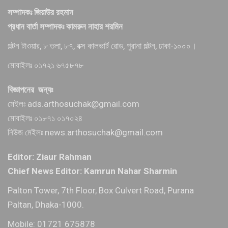
সম্পাদকঃ জিয়াউর রহমান
প্রধান বার্তা সম্পাদকঃ কামরুন নাহার শরমিন
পল্টন টাওয়ার, ৮ তলা, ৮৭, বক্স কালভার্ট রোড, পুরানা পল্টন, ঢাকা-১০০০।
মোবাইলঃ ০১৭২১ ৬৭৫৮৭৮
বিজ্ঞাপনের জন্যঃ
মেইলঃ ads.arthosuchak@gmail.com
মোবাইলঃ ০১৮৭১ ০১৭০২৪
নিউজ মেইলঃ news.arthosuchak@gmail.com
Editor: Ziaur Rahman
Chief News Editor: Kamrun Nahar Sharmin
Palton Tower, 7th Floor, Box Culvert Road, Purana
Paltan, Dhaka-1000.
Mobile: 01721 675878