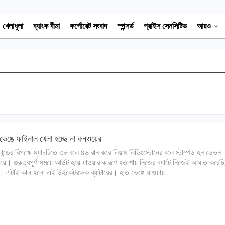
খেলাধুলা
ব্যাংক বীমা
কর্পোরেট সংবাদ
স্পন্সর্ড
প্রাইস সেনসিটিভ
আরও
ভেঙে ফাইনাল খেলা হচ্ছে না কনওয়ের
যান্ডের বিপক্ষে ম্যাচটিতে ৩৮ বলে ৪৬ রান করে লিয়াম লিভিংস্টোনের বলে স্টাম্পড হন ডেভন
ে। গুরুত্বপূর্ণ সময়ে আউট হয়ে যাওয়ার কারণে হতাশায় নিজের ব্যাটে নিজেই আঘাত করেছ
। এটাই কাল হলো এই উইকেটরক্ষক ব্যাটারের। হাত ভেঙে যাওয়ায়…