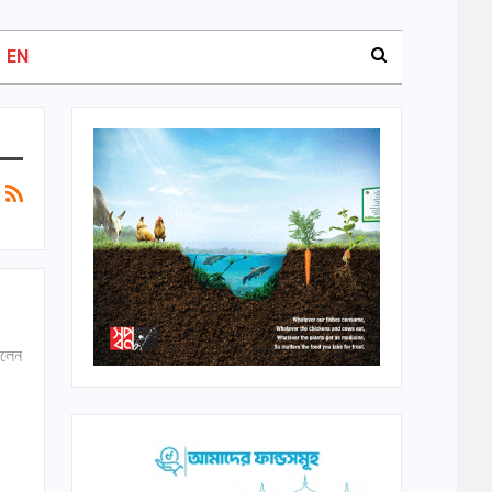
EN
িলেন