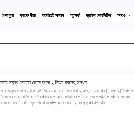
খেলাধুলা
ব্যাংক বীমা
কর্পোরেট সংবাদ
স্পন্সর্ড
প্রাইস সেনসিটিভ
আরও
বাজার সমুদ্র সৈকতে ভেসে আসা ২ শিশুর মরদেহ উদ্ধার
বাজার সমুদ্র সৈকত থেকে দুই শিশুর মরদেহ উদ্ধার করা হয়েছে। সোমবার (৪ জুলাই) দিবাগত
 সৈকতের ডায়াবেটিক ও নাজিরারটেক পয়েন্টে জোয়ারের পানিতে ভেসে আসলে তাদের মরদেহ
ার করেন স্থানীয়রা। মৃত শিশুরা হলো– কক্সবাজার শহরের কুতুবদিয়াপাড়ার…