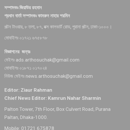
সম্পাদকঃ জিয়াউর রহমান
প্রধান বার্তা সম্পাদকঃ কামরুন নাহার শরমিন
পল্টন টাওয়ার, ৮ তলা, ৮৭, বক্স কালভার্ট রোড, পুরানা পল্টন, ঢাকা-১০০০।
মোবাইলঃ ০১৭২১ ৬৭৫৮৭৮
বিজ্ঞাপনের জন্যঃ
মেইলঃ ads.arthosuchak@gmail.com
মোবাইলঃ ০১৮৭১ ০১৭০২৪
নিউজ মেইলঃ news.arthosuchak@gmail.com
Editor: Ziaur Rahman
Chief News Editor: Kamrun Nahar Sharmin
Palton Tower, 7th Floor, Box Culvert Road, Purana
Paltan, Dhaka-1000.
Mobile: 01721 675878