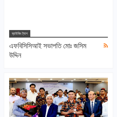
ব্রাউজিং ট্যাগ
এফবিসিসিআই সভাপতি মোঃ জসিম
উদ্দিন