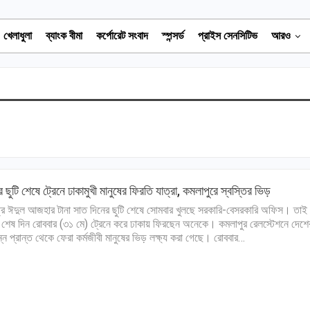
খেলাধুলা
ব্যাংক বীমা
কর্পোরেট সংবাদ
স্পন্সর্ড
প্রাইস সেনসিটিভ
আরও
 ছুটি শেষে ট্রেনে ঢাকামুখী মানুষের ফিরতি যাত্রা, কমলাপুরে স্বস্তির ভিড়
্র ঈদুল আজহার টানা সাত দিনের ছুটি শেষে সোমবার খুলছে সরকারি-বেসরকারি অফিস। তাই
র শেষ দিন রোববার (৩১ মে) ট্রেনে করে ঢাকায় ফিরছেন অনেকে। কমলাপুর রেলস্টেশনে দেশে
ন্ন প্রান্ত থেকে ফেরা কর্মজীবী মানুষের ভিড় লক্ষ্য করা গেছে। রোববার…