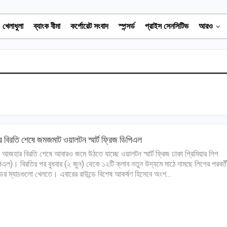
খেলাধুলা
ব্যাংক বীমা
কর্পোরেট সংবাদ
স্পন্সর্ড
প্রাইস সেনসিটিভ
আরও
 বিরতি শেষে জমজমাট ওয়ালটন স্মার্ট ফ্রিজ ডিপিএল
 আজহার বিরতি শেষে আবারও জমে উঠতে যাচ্ছে ওয়ালটন স্মার্ট ফ্রিজ ঢাকা প্রিমিয়ার লিগ
িএল)। বিরতির পর বুধবার (২ জুন) থেকে ১২টি ক্লাব নতুন উদ্যমে মাঠে নামছে লিগের পরবর্ত
্ডের ম্যাচগুলো খেলতে। এবারের রাউন্ডে বিশেষ আকর্ষণ হিসেবে অংশ…