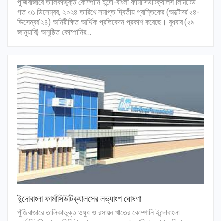
পুঁজিবাজারে তালিকাভুক্ত কোম্পানি ইন্দো-বাংলা ফার্মাসিউটিক্যালস লিমিটেড
গত ৩১ ডিসেম্বর, ২০২৪ তারিখে সমাপ্ত দ্বিতীয় প্রান্তিকের (অক্টোবর’২৪-
ডিসেম্বর’২৪) অনিরীক্ষিত আর্থিক প্রতিবেদন প্রকাশ করেছে। বুধবার (২৯
জানুয়ারি) অনুষ্ঠিত কোম্পানির…
ইন্দোবাংলা ফার্মাসিউটিক্যালসের লভ্যাংশ ঘোষণা
পুঁজিবাজারে তালিকাভুক্ত ওষুধ ও রসায়ন খাতের কোম্পানি ইন্দোবাংলা