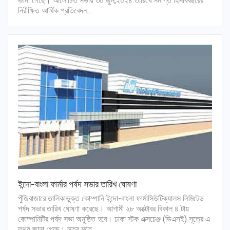
জানা গেছে। আলোচিত সভায় ৩০ জুন,২০২৪ তারিখে সমাপ্ত হিসাববছরের
নিরীক্ষিত আর্থিক প্রতিবেদন…
ইন্দো-বাংলা ফার্মার পর্ষদ সভার তারিখ ঘোষণা
পুঁজিবাজারে তালিকাভুক্ত কোম্পানি ইন্দো-বাংলা ফার্মাসিউটিক্যালস লিমিটেড
পর্ষদ সভার তারিখ ঘোষণা করেছে। আগামী ২৮ অক্টোবর বিকাল ৪ টায়
কোম্পানিটির পর্ষদ সভা অনুষ্ঠিত হবে। ঢাকা স্টক এক্সচেঞ্জ (ডিএসই) সূত্রে এ
তথ্য জানা গেছে। সূত্র মতে,…