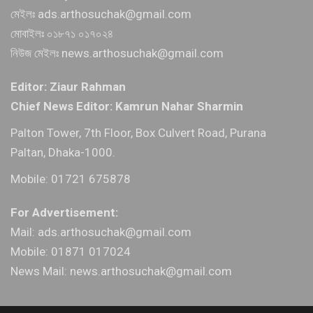
মেইলঃ ads.arthosuchak@gmail.com
মোবাইলঃ ০১৮৭১ ০১৭০২৪
নিউজ মেইলঃ news.arthosuchak@gmail.com
Editor: Ziaur Rahman
Chief News Editor: Kamrun Nahar Sharmin
Palton Tower, 7th Floor, Box Culvert Road, Purana
Paltan, Dhaka-1000.
Mobile: 01721 675878
For Advertisement:
Mail: ads.arthosuchak@gmail.com
Mobile: 01871 017024
News Mail: news.arthosuchak@gmail.com