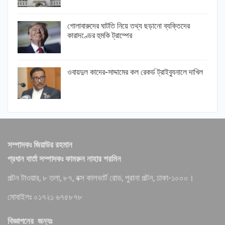
গোলাবারুদের ঘাটতি নিয়ে তথ্য ছড়ানো ব্যক্তিদের
কারাদণ্ডের হুমকি ট্রাম্পের
ওবায়দুল কাদের-সাদ্দামের কল রেকর্ড ট্রাইব্যুনালে দাখিল
সম্পাদকঃ জিয়াউর রহমান
প্রধান বার্তা সম্পাদকঃ কামরুন নাহার শরমিন
পল্টন টাওয়ার, ৮ তলা, ৮৭, বক্স কালভার্ট রোড, পুরানা পল্টন, ঢাকা-১০০০।
মোবাইলঃ ০১৭২১ ৬৭৫৮৭৮
বিজ্ঞাপনের জন্যঃ