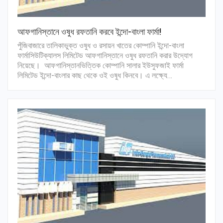
আফগানিস্তানে ওষুধ রফতানি করবে ইন্দো-বাংলা ফার্মা!
পুঁজিবাজারে তালিকাভুক্ত ওষুধ ও রসায়ন খাতের কোম্পানি ইন্দো-বাংলা
ফার্মাসিউটিক্যালস লিমিটেড আফগানিস্তানে ওষুধ রফতানি করার উদ্যোগ
নিয়েছে। আফগানিস্তানভিত্তিক কোম্পানি সালার ইউসুফজাই ফার্মা
লিমিটেড ইন্দো-বাংলার কাছ থেকে ওই ওষুধ কিনবে। এ লক্ষ্যে…