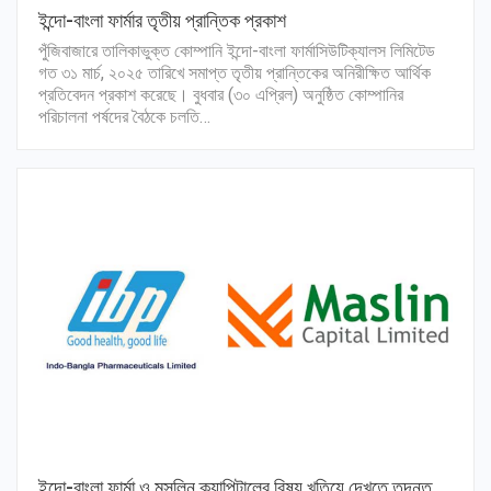
ইন্দো-বাংলা ফার্মার তৃতীয় প্রান্তিক প্রকাশ
পুঁজিবাজারে তালিকাভুক্ত কোম্পানি ইন্দো-বাংলা ফার্মাসিউটিক্যালস লিমিটেড
গত ৩১ মার্চ, ২০২৫ তারিখে সমাপ্ত তৃতীয় প্রান্তিকের অনিরীক্ষিত আর্থিক
প্রতিবেদন প্রকাশ করেছে। বুধবার (৩০ এপ্রিল) অনুষ্ঠিত কোম্পানির
পরিচালনা পর্ষদের বৈঠকে চলতি…
ইন্দো-বাংলা ফার্মা ও মসলিন ক্যাপিটালের বিষয় খতিয়ে দেখতে তদন্ত