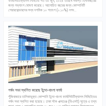
ফার্মাসিউটিক্যালস লিমিটেড গত ৩০ জুন, ২০২৪ তারিখে সমাপ্ত হিসাববছরের
জন্য লভ্যাংশ ঘোষণা করেছে। আলোচিত বছরের জন্য কোম্পানিটি
শেয়ারহোল্ডারদের শুন্য দশমিক ১০ শতাংশ (০.১০%) নগদ…
পর্ষদ সভা স্থগিত করেছে ইন্দো-বাংলা ফার্মা
পুঁজিবাজারে তালিকাভুক্ত কোম্পানি ইন্দো-বাংলা ফার্মাসিউটিক্যালস লিমিটেডের
পর্ষদ সভা স্থগিত করা হয়েছে। ঢাকা স্টক এক্সচেঞ্জ (ডিএসই) সূত্রে এ তথ্য