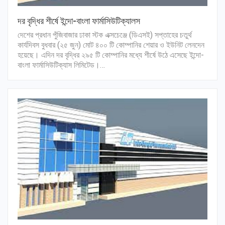
দর বৃদ্ধির শীর্ষে ইন্দো-বাংলা ফার্মাসিউটিক্যালস
দেশের প্রধান পুঁজিবাজার ঢাকা স্টক এক্সচেঞ্জে (ডিএসই) সপ্তাহের চতুর্থ
কার্যদিবস বুধবার (২৫ জুন) মোট ৪০০ টি কোম্পানির শেয়ার ও ইউনিট লেনদেন
হয়েছে। এদিন দর বৃদ্ধির ২৯৫ টি কোম্পানির মধ্যে শীর্ষে উঠে এসেছে ইন্দো-
বাংলা ফার্মাসিউটিক্যাস লিমিটেড।…