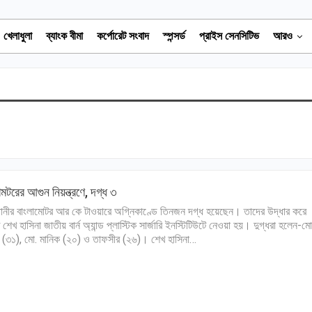
খেলাধুলা
ব্যাংক বীমা
কর্পোরেট সংবাদ
স্পন্সর্ড
প্রাইস সেনসিটিভ
আরও
ামটরের আগুন নিয়ন্ত্রণে, দগ্ধ ৩
ানীর বাংলামোটর আর কে টাওয়ারে অগ্নিকাণ্ডে তিনজন দগ্ধ হয়েছেন। তাদের উদ্ধার করে
ত শেখ হাসিনা জাতীয় বার্ন অ্যান্ড প্লাস্টিক সার্জারি ইনস্টিটিউটে নেওয়া হয়। দুগ্ধরা হলেন-মো
ন (৩১), মো. মানিক (২০) ও তাফসীর (২৬)। শেখ হাসিনা…