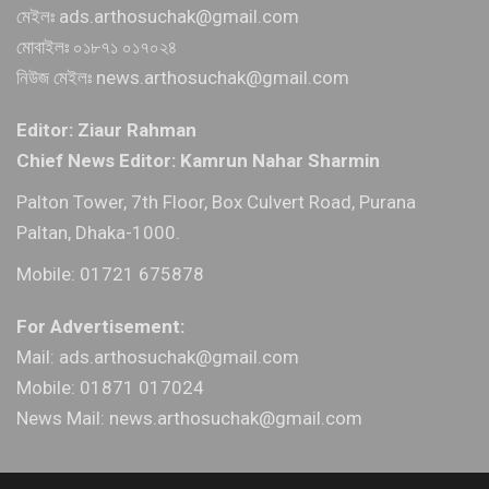
মেইলঃ ads.arthosuchak@gmail.com
মোবাইলঃ ০১৮৭১ ০১৭০২৪
নিউজ মেইলঃ news.arthosuchak@gmail.com
Editor: Ziaur Rahman
Chief News Editor: Kamrun Nahar Sharmin
Palton Tower, 7th Floor, Box Culvert Road, Purana
Paltan, Dhaka-1000.
Mobile: 01721 675878
For Advertisement:
Mail: ads.arthosuchak@gmail.com
Mobile: 01871 017024
News Mail: news.arthosuchak@gmail.com