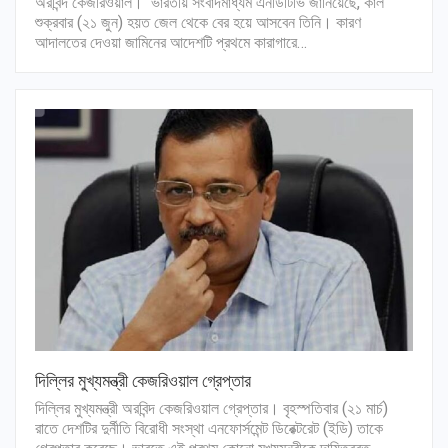
অরবিন্দ কেজরিওয়াল। ভারতীয় সংবাদমাধ্যম এনডিটিভি জানিয়েছে, কাল
শুক্রবার (২১ জুন) হয়ত জেল থেকে বের হয়ে আসবেন তিনি। কারণ
আদালতের দেওয়া জামিনের আদেশটি প্রথমে কারাগারে…
দিল্লির মুখ্যমন্ত্রী কেজরিওয়াল গ্রেপ্তার
দিল্লির মুখ্যমন্ত্রী অরবিন্দ কেজরিওয়াল গ্রেপ্তার। বৃহস্পতিবার (২১ মার্চ)
রাতে দেশটির দুর্নীতি বিরোধী সংস্থা এনফোর্সমেন্ট ডিরেক্টরেট (ইডি) তাকে