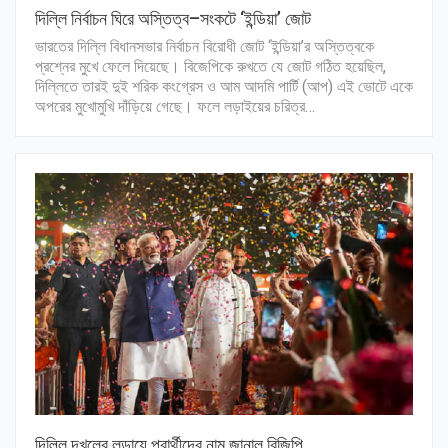
দিল্লি নির্বাচন ঘিরে অস্তিত্ব–সংকটে ‘ইন্ডিয়া’ জোট
ভারতের দিল্লি বিধানসভার নির্বাচন বিরোধী জোট ‘ইন্ডিয়া’র অস্তিত্বকে
প্রশ্নের মুখে ফেলে দিয়েছে। বিজেপিকে রুখতে যে জোট গঠিত হয়েছিল,
দিল্লিতে তারই দুই শরিক কংগ্রেস ও আম আদমি পার্টি (আপ) এই ভোটে একে
অপরের মুখোমুখি দাঁড়িয়ে গেছে। ফলে লড়াইয়ের চরিত্র…
দিল্লি দখলের লড়ায়ে প্রার্থীদের নাম জানাল বিজিপি