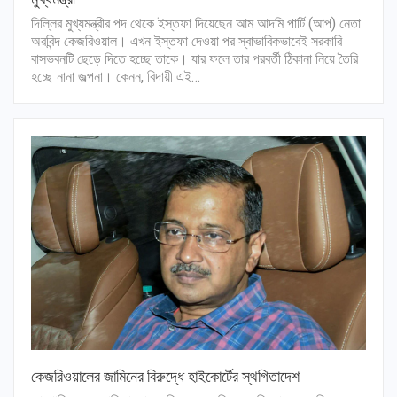
দিল্লির মুখ্যমন্ত্রীর পদ থেকে ইস্তফা দিয়েছেন আম আদমি পার্টি (আপ) নেতা
অরবিন্দ কেজরিওয়াল। এখন ইস্তফা দেওয়া পর স্বাভাবিকভাবেই সরকারি
বাসভবনটি ছেড়ে দিতে হচ্ছে তাকে। যার ফলে তার পরবর্তী ঠিকানা নিয়ে তৈরি
হচ্ছে নানা জল্পনা। কেনন, বিদায়ী এই…
কেজরিওয়ালের জামিনের বিরুদ্ধে হাইকোর্টের স্থগিতাদেশ