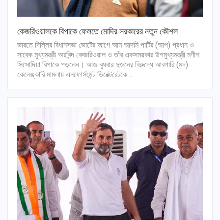
কেজরিওয়ালকে বিপাকে ফেলতে মোদির সরকারের নতুন কৌশল
ভারতে দিল্লির বিধানসভা ভোটের আগে আম আদমি পার্টির (আপ) প্রধান ও
সাবেক মুখ্যমন্ত্রী অরবিন্দ কেজরিওয়াল ও তাঁর একসময়কার উপমুখ্যমন্ত্রী মণীশ
সিসোদিয়া বিপাকে পড়লেন। আজ বুধবার দুজনের বিরুদ্ধে আবগারি (মদ)
কেলেঙ্কারি মামলায় এনফোর্সমেন্ট ডিরেক্টরেটকে…