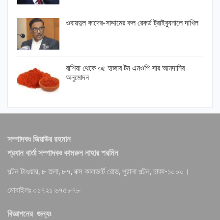
ওবায়দুল কাদের-সাদ্দামের কল রেকর্ড ট্রাইব্যুনালে দাখিল
রাশিয়া থেকে ৩৫ হাজার টন এমওপি সার আমদানির
অনুমোদন
সম্পাদকঃ জিয়াউর রহমান
প্রধান বার্তা সম্পাদকঃ কামরুন নাহার শরমিন
পল্টন টাওয়ার, ৮ তলা, ৮৭, বক্স কালভার্ট রোড, পুরানা পল্টন, ঢাকা-১০০০।
মোবাইলঃ ০১৭২১ ৬৭৫৮৭৮
বিজ্ঞাপনের জন্যঃ