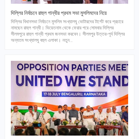
দিল্লির নির্বাচনে রাহুল গান্ধীর প্রথম সভা মুসলিমদের নিয়ে
দিল্লির বিধানসভা নির্বাচনে মুসলিম সংখ্যালঘু ভোটারদের টার্গেট করে প্রচারে
নামছেন রাহুল গান্ধী। ভিয়েতনাম থেকে ফেরার পরে সোমবার দিল্লির
সীলমপুরে রাহুল গান্ধী প্রথম জনসভা করবেন। সীলমপুর উত্তর-পূর্ব দিল্লির
অন্যতম সংখ্যালঘু বহুল এলাকা। নতুন…