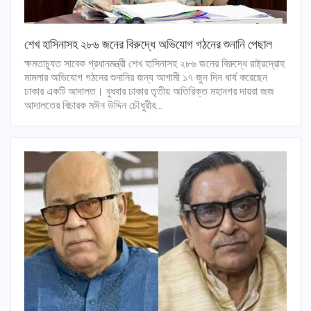
শেখ হাসিনাসহ ২৮৬ জনের বিরুদ্ধে অভিযোগ গঠনের শুনানি পেছাল
ক্ষমতাচ্যুত সাবেক প্রধানমন্ত্রী শেখ হাসিনাসহ ২৮৬ জনের বিরুদ্ধে রাষ্ট্রদ্রোহ
মামলার অভিযোগ গঠনের শুনানির জন্য আগামী ১৭ জুন দিন ধার্য করেছেন
ঢাকার একটি আদালত। বুধবার ঢাকার তৃতীয় অতিরিক্ত মহানগর দায়রা জজ
আদালতের বিচারক মঈন উদ্দিন চৌধুরীর…