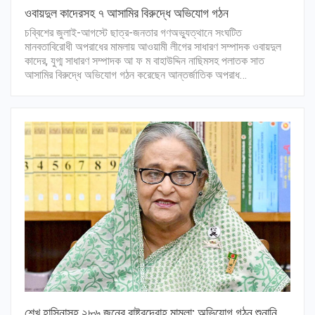
ওবায়দুল কাদেরসহ ৭ আসামির বিরুদ্ধে অভিযোগ গঠন
চব্বিশের জুলাই-আগস্টে ছাত্র-জনতার গণঅভ্যুত্থানে সংঘটিত
মানবতাবিরোধী অপরাধের মামলায় আওয়ামী লীগের সাধারণ সম্পাদক ওবায়দুল
কাদের, যুগ্ম সাধারণ সম্পাদক আ ফ ম বাহাউদ্দিন নাছিমসহ পলাতক সাত
আসামির বিরুদ্ধে অভিযোগ গঠন করেছেন আন্তর্জাতিক অপরাধ…
শেখ হাসিনাসহ ২৮৬ জনের রাষ্ট্রদ্রোহ মামলা: অভিযোগ গঠন শুনানি