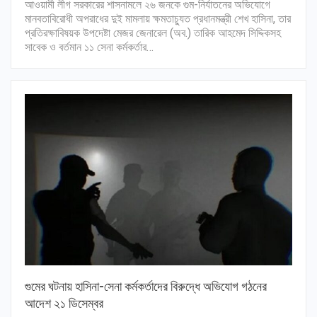
আওয়ামী লীগ সরকারের শাসনামলে ২৬ জনকে গুম-নির্যাতনের অভিযোগে
মানবতাবিরোধী অপরাধের দুই মামলায় ক্ষমতাচ্যুত প্রধানমন্ত্রী শেখ হাসিনা, তার
প্রতিরক্ষাবিষয়ক উপদেষ্টা মেজর জেনারেল (অব.) তারিক আহমেদ সিদ্দিকসহ
সাবেক ও বর্তমান ১১ সেনা কর্মকর্তার…
গুমের ঘটনায় হাসিনা-সেনা কর্মকর্তাদের বিরুদ্ধে অভিযোগ গঠনের
আদেশ ২১ ডিসেম্বর