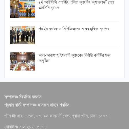
৪র্থ আইসিসি এমার্জিং এশিয়া ব্যাংকিং অ্যাওয়ার্ড’ পেল
এনসিসি ব্যাংক
প্রাইম ব্যাংক ও সিপিডিএলের মধ্যে চুক্তি স্বাক্ষর
আল-আরাফাহ্ ইসলামী ব্যাংকের নির্বাহী কমিটির সভা
অনুষ্ঠিত
সম্পাদকঃ জিয়াউর রহমান
প্রধান বার্তা সম্পাদকঃ কামরুন নাহার শরমিন
পল্টন টাওয়ার, ৮ তলা, ৮৭, বক্স কালভার্ট রোড, পুরানা পল্টন, ঢাকা-১০০০।
মোবাইলঃ ০১৭২১ ৬৭৫৮৭৮