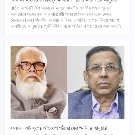
পতিত আওয়ামী লীগ সরকারের আমলে সংঘটিত শতাধিক গুম ও খুনের
অভিযোগে দায়ের করা মানবতাবিরোধী অপরাধের মামলায় সাবেক মেজর
জেনারেল (অব.) জিয়াউল আহসানের বিরুদ্ধে অভিযোগ গঠন বিষয়ে আদেশ
আগামী ১৪ জানুয়ারি। প্রসিকিউসন পক্ষে অভিযোগ গঠন চেয়ে এবং আসামি…
সালমান-আনিসুলের অভিযোগ গঠনের ফের শুনানি ৪ জানুয়ারি