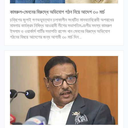
কামরুল-মেননের বিরুদ্ধে অভিযোগ গঠন নিয়ে আদেশ ৩০ মার্চ
চব্বিশের জুলাই গণঅভ্যুত্থান চলাকালীন সংঘটিত মানবতাবিরোধী অপরাধের
মামলায় কার্যক্রম নিষিদ্ধ আওয়ামী লীগের সভাপতিমণ্ডলীর সদস্য কামরুল
ইসলাম ও ওয়ার্কার্স পার্টির সভাপতি রাশেদ খান মেননের বিরুদ্ধে অভিযোগ
গঠনের বিষয়ে আদেশের জন্য আগামী ৩০ মার্চ দিন…