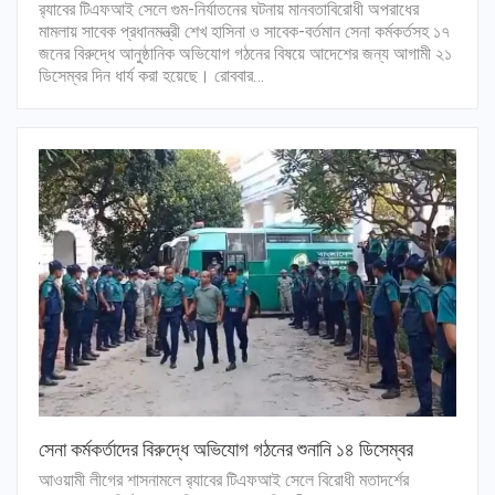
র‍্যাবের টিএফআই সেলে গুম-নির্যাতনের ঘটনায় মানবতাবিরোধী অপরাধের
মামলায় সাবেক প্রধানমন্ত্রী শেখ হাসিনা ও সাবেক-বর্তমান সেনা কর্মকর্তসহ ১৭
জনের বিরুদ্ধে আনুষ্ঠানিক অভিযোগ গঠনের বিষয়ে আদেশের জন্য আগামী ২১
ডিসেম্বর দিন ধার্য করা হয়েছে। রোববার…
সেনা কর্মকর্তাদের বিরুদ্ধে অভিযোগ গঠনের শুনানি ১৪ ডিসেম্বর
আওয়ামী লীগের শাসনামলে র‌্যাবের টিএফআই সেলে বিরোধী মতাদর্শের