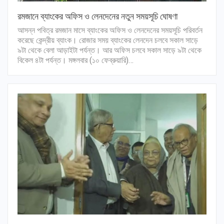
রমজানে ব্যাংকের অফিস ও লেনদেনের নতুন সময়সূচি ঘোষণা
আসন্ন পবিত্র রমজান মাসে ব্যাংকের অফিস ও লেনদেনের সময়সূচি পরিবর্তন
করেছে কেন্দ্রীয় ব্যাংক। রোজার সময় ব্যাংকের লেনদেন চলবে সকাল সাড়ে
৯টা থেকে বেলা আড়াইটা পর্যন্ত। আর অফিস চলবে সকাল সাড়ে ৯টা থেকে
বিকেল ৪টা পর্যন্ত। মঙ্গলবার (১০ ফেব্রুয়ারি)…