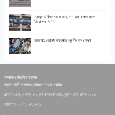
স্বাস্থ্য অধিদফতরকে সাড়ে ৩৪ হাজার পদে দ্রুত
নিয়োগের নির্দেশ
জামায়াত জোটের রাষ্ট্রপতি প্রার্থীর নাম ঘোষণা
সম্পাদকঃ জিয়াউর রহমান
প্রধান বার্তা সম্পাদকঃ কামরুন নাহার শরমিন
পল্টন টাওয়ার, ৮ তলা, ৮৭, বক্স কালভার্ট রোড, পুরানা পল্টন, ঢাকা-১০০০।
মোবাইলঃ ০১৭২১ ৬৭৫৮৭৮