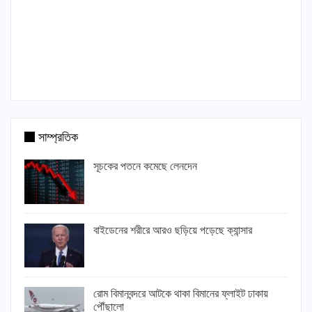
সাম্প্রতিক
সূচকের পতনে কমেছে লেনদেন
বাইডেনের শরীরে আরও ছড়িয়ে পড়েছে ক্যান্সার
রোম বিমানবন্দরে আটকে থাকা বিমানের ফ্লাইট ঢাকায়
পৌঁছালো