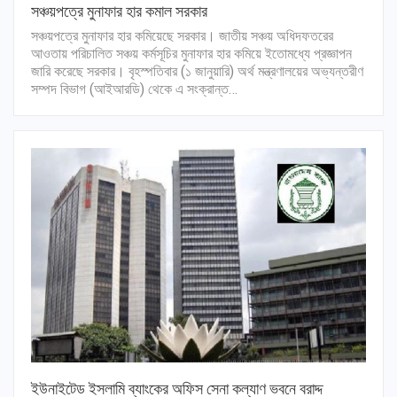
সঞ্চয়পত্রে মুনাফার হার কমাল সরকার
সঞ্চয়পত্রে মুনাফার হার কমিয়েছে সরকার। জাতীয় সঞ্চয় অধিদফতরের
আওতায় পরিচালিত সঞ্চয় কর্মসূচির মুনাফার হার কমিয়ে ইতোমধ্যে প্রজ্ঞাপন
জারি করেছে সরকার। বৃহস্পতিবার (১ জানুয়ারি) অর্থ মন্ত্রণালয়ের অভ্যন্তরীণ
সম্পদ বিভাগ (আইআরডি) থেকে এ সংক্রান্ত…
ইউনাইটেড ইসলামি ব্যাংকের অফিস সেনা কল্যাণ ভবনে বরাদ্দ