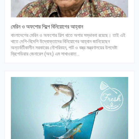
মেরিন ও অফশোর শিল্পে বি‌নিয়োগের আহ্বান
বাংলাদেশের মেরিন ও অফশোর শি‌ল্প খাতে অপার সম্ভাবনা রয়েছে। তাই এই
খাতে দেশি-বিদেশি উদ্যোক্তাদের বিনিয়োগের আহ্বান জানিয়েছেন
অন্তর্বর্তীকালীন সরকারের নৌপরিবহন, পাট ও বস্ত্র মন্ত্রণালয়ের উপদেষ্টা
ব্রিগেডিয়ার জেনারেল (অব.) এম সাখাওয়াত…