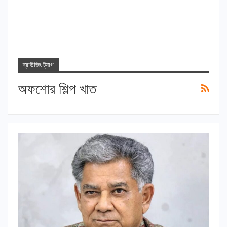
ব্রাউজিং ট্যাগ
অফশোর শি‌ল্প খাত