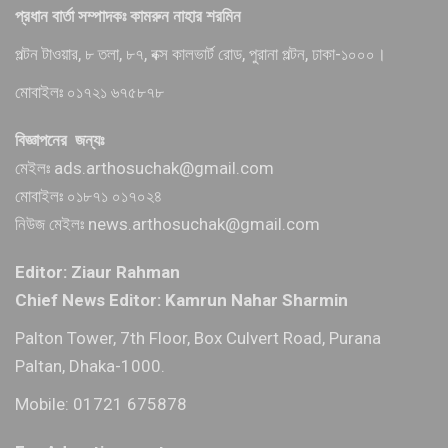
প্রধান বার্তা সম্পাদকঃ কামরুন নাহার শরমিন
পল্টন টাওয়ার, ৮ তলা, ৮৭, বক্স কালভার্ট রোড, পুরানা পল্টন, ঢাকা-১০০০।
মোবাইলঃ ০১৭২১ ৬৭৫৮৭৮
বিজ্ঞাপনের জন্যঃ
মেইলঃ ads.arthosuchak@gmail.com
মোবাইলঃ ০১৮৭১ ০১৭০২৪
নিউজ মেইলঃ news.arthosuchak@gmail.com
Editor: Ziaur Rahman
Chief News Editor: Kamrun Nahar Sharmin
Palton Tower, 7th Floor, Box Culvert Road, Purana
Paltan, Dhaka-1000.
Mobile: 01721 675878