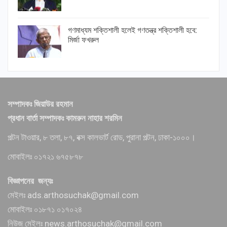
গণমাধ্যম শক্তিশালী হলেই গণতন্ত্র শক্তিশালী হবে:
মির্জা ফখরুল
সম্পাদকঃ জিয়াউর রহমান
প্রধান বার্তা সম্পাদকঃ কামরুন নাহার শরমিন
পল্টন টাওয়ার, ৮ তলা, ৮৭, বক্স কালভার্ট রোড, পুরানা পল্টন, ঢাকা-১০০০।
মোবাইলঃ ০১৭২১ ৬৭৫৮৭৮
বিজ্ঞাপনের জন্যঃ
মেইলঃ ads.arthosuchak@gmail.com
মোবাইলঃ ০১৮৭১ ০১৭০২৪
নিউজ মেইলঃ news.arthosuchak@gmail.com